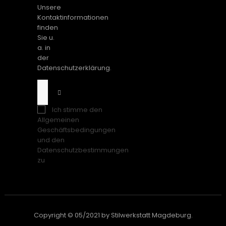
Unsere
Kontaktinformationen
finden
Sie u.
a. in
der
Datenschutzerklärung.
Ich stimme den
Allgemeinen
Geschäftsbedingungen
und den
Datenschutzbestimmungen
zu
Copyright © 05/2021 by Stilwerkstatt Magdeburg.