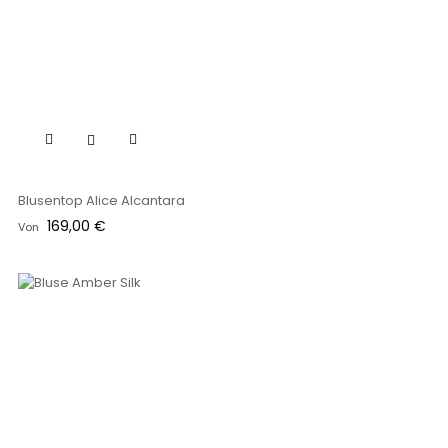
Blusentop Alice Alcantara
Preis
169,00 €
Von