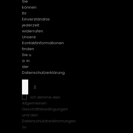
Sie
können
Ihr
Einverständnis
jederzeit
widerrufen.
Unsere
Kontaktinformationen
finden
Sie u.
a. in
der
Datenschutzerklärung.
Ich stimme den
Allgemeinen
Geschäftsbedingungen
und den
Datenschutzbestimmungen
zu